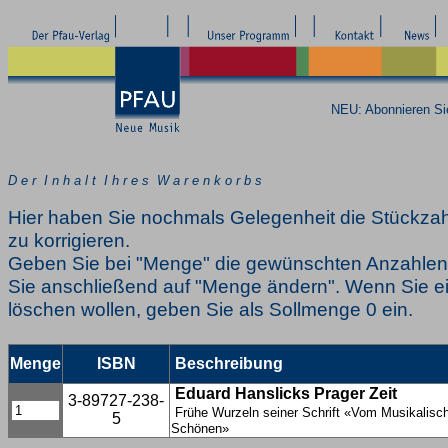
NEU: Abonnieren S
D e r I n h a l t I h r e s W a r e n k o r b s
Hier haben Sie nochmals Gelegenheit die Stückzah
zu korrigieren.
Geben Sie bei "Menge" die gewünschten Anzahlen 
Sie anschließend auf "Menge ändern". Wenn Sie ei
löschen wollen, geben Sie als Sollmenge 0 ein.
Menge
ISBN
Beschreibung
Eduard Hanslicks Prager Zeit
3-89727-238-
Frühe Wurzeln seiner Schrift «Vom Musikalisch
5
Schönen»