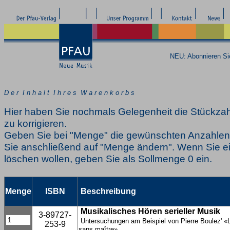
NEU: Abonnieren S
D e r I n h a l t I h r e s W a r e n k o r b s
Hier haben Sie nochmals Gelegenheit die Stückzah
zu korrigieren.
Geben Sie bei "Menge" die gewünschten Anzahlen 
Sie anschließend auf "Menge ändern". Wenn Sie ei
löschen wollen, geben Sie als Sollmenge 0 ein.
Menge
ISBN
Beschreibung
Musikalisches Hören serieller Musik
3-89727-
Untersuchungen am Beispiel von Pierre Boulez' «
253-9
sans maître»