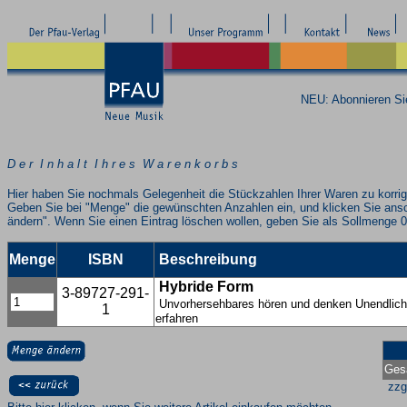
NEU: Abonnieren S
D e r I n h a l t I h r e s W a r e n k o r b s
Hier haben Sie nochmals Gelegenheit die Stückzahlen Ihrer Waren zu korrig
Geben Sie bei "Menge" die gewünschten Anzahlen ein, und klicken Sie ans
ändern". Wenn Sie einen Eintrag löschen wollen, geben Sie als Sollmenge 0
Menge
ISBN
Beschreibung
Hybride Form
3-89727-291-
Unvorhersehbares hören und denken Unendlic
1
erfahren
Ges
zzg