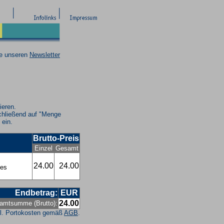
ie unseren
Newsletter
ieren.
chließend auf "Menge
 ein.
Brutto-Preis
Einzel
Gesamt
24.00
24.00
hes
Endbetrag:
EUR
24.00
amtsumme (Brutto):
l. Portokosten gemäß
AGB
.