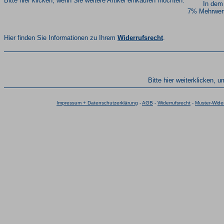
Bitte hier klicken, wenn Sie weitere Artikel einkaufen möchten.
In dem
7% Mehrwert
Hier finden Sie Informationen zu Ihrem
Widerrufsrecht
.
Bitte hier weiterklicken, 
Impressum + Datenschutzerklärung
-
AGB
-
Widerrufsrecht
-
Muster-Wider