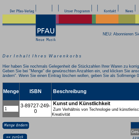
NEU: Abonnieren S
D e r I n h a l t I h r e s W a r e n k o r b s
Hier haben Sie nochmals Gelegenheit die Stückzahlen Ihrer Waren zu korrig
Geben Sie bei "Menge" die gewünschten Anzahlen ein, und klicken Sie ans
ändern". Wenn Sie einen Eintrag löschen wollen, geben Sie als Sollmenge 0
Menge
ISBN
Beschreibung
Kunst und Künstlichkeit
3-89727-249-
Zum Verhältnis von Technologie und künstlerisc
0
Kreativität
Ges
zzg