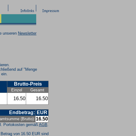
ie unseren
Newsletter
ieren.
chließend auf "Menge
 ein.
Brutto-Preis
Einzel
Gesamt
16.50
16.50
Endbetrag:
EUR
16.50
amtsumme (Brutto):
l. Portokosten gemäß
AGB
.
 Betrag von 16.50 EUR sind