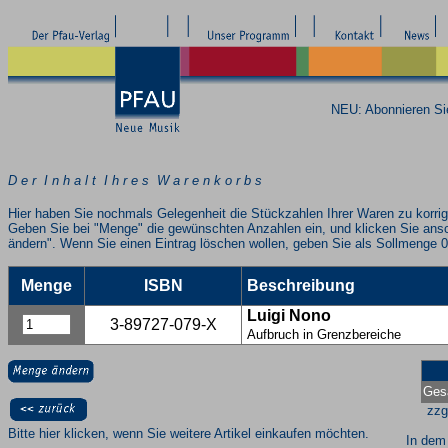
NEU: Abonnieren S
D e r I n h a l t I h r e s W a r e n k o r b s
Hier haben Sie nochmals Gelegenheit die Stückzahlen Ihrer Waren zu korrig
Geben Sie bei "Menge" die gewünschten Anzahlen ein, und klicken Sie ans
ändern". Wenn Sie einen Eintrag löschen wollen, geben Sie als Sollmenge 0
Menge
ISBN
Beschreibung
Luigi Nono
3-89727-079-X
Aufbruch in Grenzbereiche
Ges
zzg
Bitte hier klicken, wenn Sie weitere Artikel einkaufen möchten.
In dem