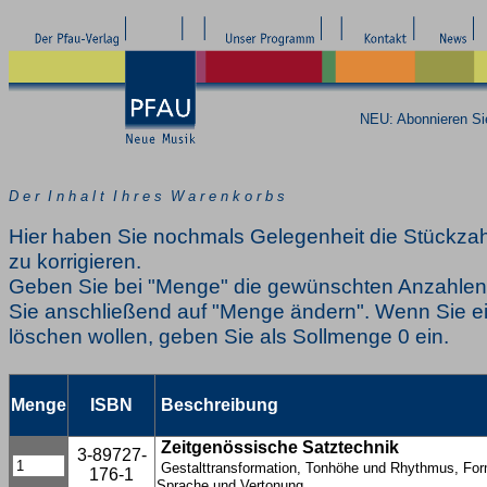
NEU: Abonnieren S
D e r I n h a l t I h r e s W a r e n k o r b s
Hier haben Sie nochmals Gelegenheit die Stückzah
zu korrigieren.
Geben Sie bei "Menge" die gewünschten Anzahlen 
Sie anschließend auf "Menge ändern". Wenn Sie ei
löschen wollen, geben Sie als Sollmenge 0 ein.
Menge
ISBN
Beschreibung
Zeitgenössische Satztechnik
3-89727-
Gestalttransformation, Tonhöhe und Rhythmus, For
176-1
Sprache und Vertonung