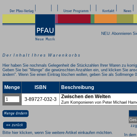
NEU: Abonnieren S
D e r I n h a l t I h r e s W a r e n k o r b s
Hier haben Sie nochmals Gelegenheit die Stückzahlen Ihrer Waren zu korrig
Geben Sie bei "Menge" die gewünschten Anzahlen ein, und klicken Sie ans
ändern". Wenn Sie einen Eintrag löschen wollen, geben Sie als Sollmenge 0
Menge
ISBN
Beschreibung
Zwischen den Welten
3-89727-032-3
Zum Komponieren von Peter Michael Ham
Ges
zzg
Bitte hier klicken, wenn Sie weitere Artikel einkaufen möchten.
In dem