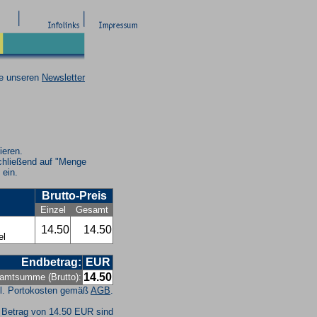
ie unseren
Newsletter
ieren.
chließend auf "Menge
 ein.
Brutto-Preis
Einzel
Gesamt
14.50
14.50
el
Endbetrag:
EUR
14.50
amtsumme (Brutto):
l. Portokosten gemäß
AGB
.
 Betrag von 14.50 EUR sind