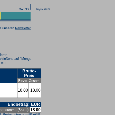
ie unseren
Newsletter
ieren.
chließend auf "Menge
 ein.
Brutto-
Preis
Einzel
Gesamt
18.00
18.00
Endbetrag:
EUR
18.00
amtsumme (Brutto):
l. Portokosten gemäß
AGB
.