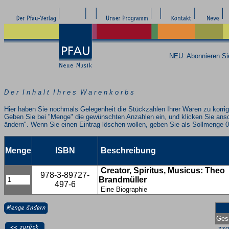
NEU: Abonnieren S
D e r I n h a l t I h r e s W a r e n k o r b s
Hier haben Sie nochmals Gelegenheit die Stückzahlen Ihrer Waren zu korrig
Geben Sie bei "Menge" die gewünschten Anzahlen ein, und klicken Sie ans
ändern". Wenn Sie einen Eintrag löschen wollen, geben Sie als Sollmenge 0
Menge
ISBN
Beschreibung
Creator, Spiritus, Musicus: Theo
978-3-89727-
Brandmüller
497-6
Eine Biographie
Ges
zzg