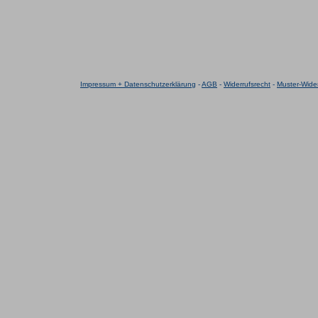
Impressum + Datenschutzerklärung
-
AGB
-
Widerrufsrecht
-
Muster-Wider