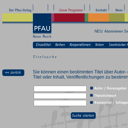
NEU: Abonnieren S
T i t e l s u c h e
Sie können einen bestimmten Titel über Autor- 
Titel oder Inhalt, Veröffentlichungen zu besti