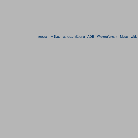
Impressum + Datenschutzerklärung
-
AGB
-
Widerrufsrecht
-
Muster-Wider