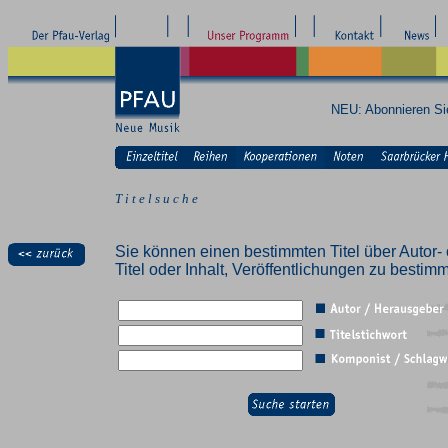
NEU: Abonnieren S
T i t e l s u c h e
Sie können einen bestimmten Titel über Autor- 
Titel oder Inhalt, Veröffentlichungen zu besti