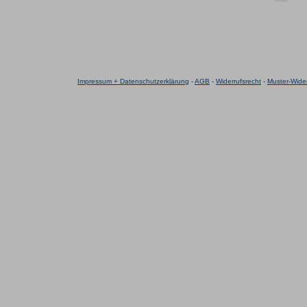
Impressum + Datenschutzerklärung
-
AGB
-
Widerrufsrecht
-
Muster-Wider