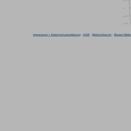
Impressum + Datenschutzerklärung
-
AGB
-
Widerrufsrecht
-
Muster-Wider