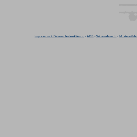
Impressum + Datenschutzerklärung
-
AGB
-
Widerrufsrecht
-
Muster-Wider