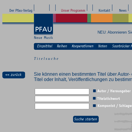
NEU: Abonnieren S
T i t e l s u c h e
Sie können einen bestimmten Titel über Autor- 
Titel oder Inhalt, Veröffentlichungen zu besti