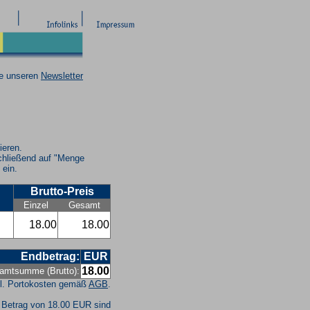
ie unseren
Newsletter
ieren.
chließend auf "Menge
 ein.
Brutto-Preis
Einzel
Gesamt
18.00
18.00
Endbetrag:
EUR
18.00
amtsumme (Brutto):
l. Portokosten gemäß
AGB
.
 Betrag von 18.00 EUR sind