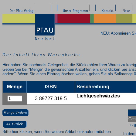
NEU: Abonnieren S
D e r I n h a l t I h r e s W a r e n k o r b s
Hier haben Sie nochmals Gelegenheit die Stückzahlen Ihrer Waren zu korrig
Geben Sie bei "Menge" die gewünschten Anzahlen ein, und klicken Sie ans
ändern". Wenn Sie einen Eintrag löschen wollen, geben Sie als Sollmenge 0
Menge
ISBN
Beschreibung
Lichtgeschwärztes
3-89727-319-5
Ges
zzg
Bitte hier klicken, wenn Sie weitere Artikel einkaufen möchten.
In dem