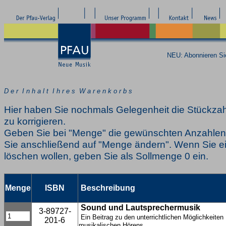
NEU: Abonnieren S
D e r I n h a l t I h r e s W a r e n k o r b s
Hier haben Sie nochmals Gelegenheit die Stückzah
zu korrigieren.
Geben Sie bei "Menge" die gewünschten Anzahlen 
Sie anschließend auf "Menge ändern". Wenn Sie ei
löschen wollen, geben Sie als Sollmenge 0 ein.
Menge
ISBN
Beschreibung
Sound und Lautsprechermusik
3-89727-
Ein Beitrag zu den unterrichtlichen Möglichkeiten
201-6
musikalischen Hörens