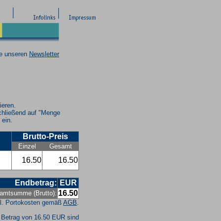
ie unseren
Newsletter
ieren.
chließend auf "Menge
 ein.
Brutto-Preis
Einzel
Gesamt
16.50
16.50
Endbetrag:
EUR
16.50
amtsumme (Brutto):
l. Portokosten gemäß
AGB
.
 Betrag von 16.50 EUR sind