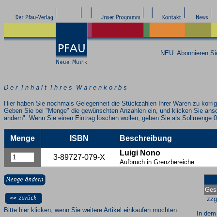
NEU: Abonnieren S
D e r I n h a l t I h r e s W a r e n k o r b s
Hier haben Sie nochmals Gelegenheit die Stückzahlen Ihrer Waren zu korrig
Geben Sie bei "Menge" die gewünschten Anzahlen ein, und klicken Sie ans
ändern". Wenn Sie einen Eintrag löschen wollen, geben Sie als Sollmenge 0
Menge
ISBN
Beschreibung
Luigi Nono
3-89727-079-X
Aufbruch in Grenzbereiche
Ges
zzg
Bitte hier klicken, wenn Sie weitere Artikel einkaufen möchten.
In dem