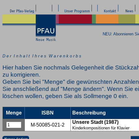
NEU: Abonnieren S
D e r I n h a l t I h r e s W a r e n k o r b s
Hier haben Sie nochmals Gelegenheit die Stückzah
zu korrigieren.
Geben Sie bei "Menge" die gewünschten Anzahlen 
Sie anschließend auf "Menge ändern". Wenn Sie ei
löschen wollen, geben Sie als Sollmenge 0 ein.
Menge
ISBN
Beschreibung
Unsere Stadt (1987)
M-50085-021-2
Kinderkompositionen für Klavier