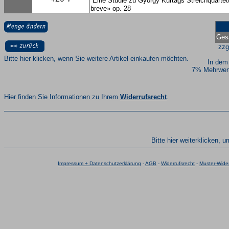
Eine Studie zu György Kurtágs Streichquartet
breve» op. 28
Ges
zzg
Bitte hier klicken, wenn Sie weitere Artikel einkaufen möchten.
In dem
7% Mehrwert
Hier finden Sie Informationen zu Ihrem
Widerrufsrecht
.
Bitte hier weiterklicken, 
Impressum + Datenschutzerklärung
-
AGB
-
Widerrufsrecht
-
Muster-Wider