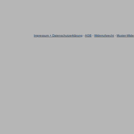
Impressum + Datenschutzerklärung
-
AGB
-
Widerrufsrecht
-
Muster-Wider