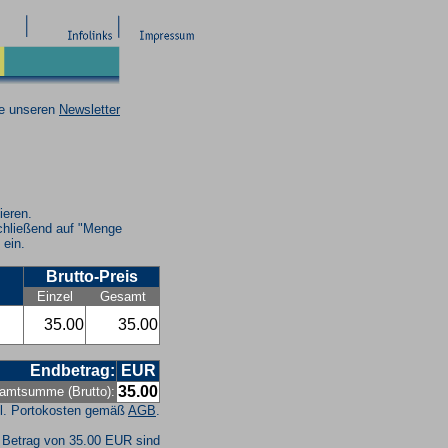
ie unseren
Newsletter
ieren.
chließend auf "Menge
 ein.
Brutto-Preis
Einzel
Gesamt
35.00
35.00
Endbetrag:
EUR
35.00
amtsumme (Brutto):
l. Portokosten gemäß
AGB
.
 Betrag von 35.00 EUR sind