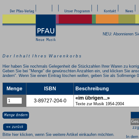
NEU: Abonnieren S
D e r I n h a l t I h r e s W a r e n k o r b s
Hier haben Sie nochmals Gelegenheit die Stückzahlen Ihrer Waren zu korrig
Geben Sie bei "Menge" die gewünschten Anzahlen ein, und klicken Sie ans
ändern". Wenn Sie einen Eintrag löschen wollen, geben Sie als Sollmenge 0
Menge
ISBN
Beschreibung
«im übrigen...»
3-89727-204-0
Texte zur Musik 1954-2004
Ges
zzg
Bitte hier klicken, wenn Sie weitere Artikel einkaufen möchten.
In dem