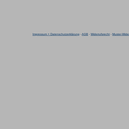
Impressum + Datenschutzerklärung
-
AGB
-
Widerrufsrecht
-
Muster-Wider