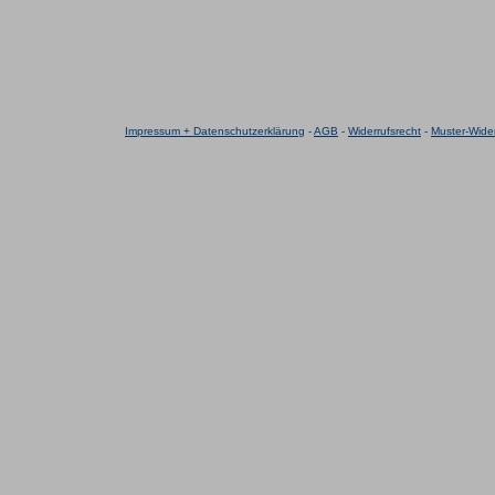
Impressum + Datenschutzerklärung
-
AGB
-
Widerrufsrecht
-
Muster-Wider