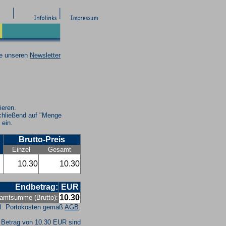
ie unseren
Newsletter
ieren.
chließend auf "Menge
 ein.
Brutto-Preis
Einzel
Gesamt
10.30
10.30
Endbetrag:
EUR
10.30
amtsumme (Brutto):
l. Portokosten gemäß
AGB
.
 Betrag von 10.30 EUR sind