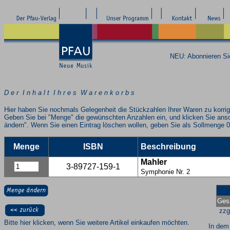
NEU: Abonnieren S
D e r I n h a l t I h r e s W a r e n k o r b s
Hier haben Sie nochmals Gelegenheit die Stückzahlen Ihrer Waren zu korrig
Geben Sie bei "Menge" die gewünschten Anzahlen ein, und klicken Sie ans
ändern". Wenn Sie einen Eintrag löschen wollen, geben Sie als Sollmenge 0
Menge
ISBN
Beschreibung
Mahler
3-89727-159-1
Symphonie Nr. 2
Ges
zzg
Bitte hier klicken, wenn Sie weitere Artikel einkaufen möchten.
In dem