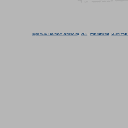
Impressum + Datenschutzerklärung
-
AGB
-
Widerrufsrecht
-
Muster-Wider