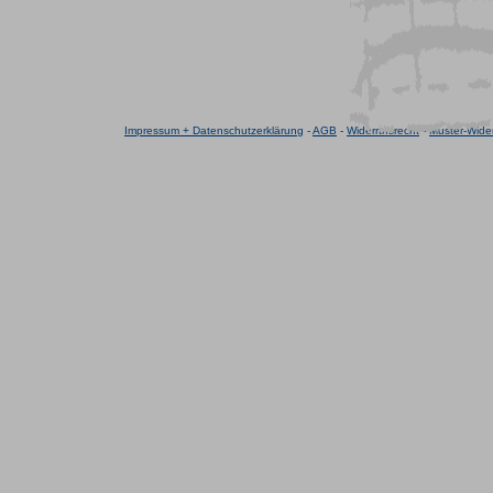
Impressum + Datenschutzerklärung
-
AGB
-
Widerrufsrecht
-
Muster-Wider