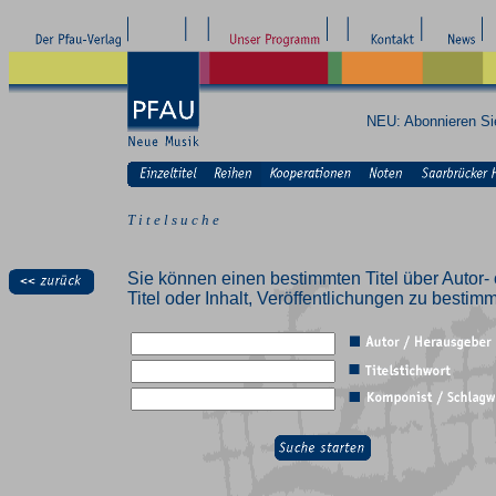
NEU: Abonnieren S
T i t e l s u c h e
Sie können einen bestimmten Titel über Autor- 
Titel oder Inhalt, Veröffentlichungen zu besti