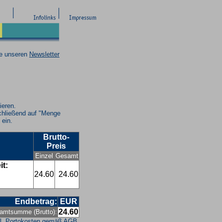
ie unseren
Newsletter
ieren.
chließend auf "Menge
 ein.
Brutto-
Preis
Einzel
Gesamt
it:
24.60
24.60
Endbetrag:
EUR
24.60
amtsumme (Brutto):
l. Portokosten gemäß
AGB
.