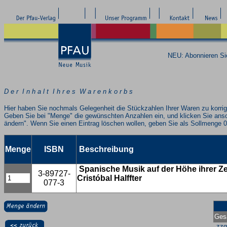
NEU: Abonnieren S
D e r I n h a l t I h r e s W a r e n k o r b s
Hier haben Sie nochmals Gelegenheit die Stückzahlen Ihrer Waren zu korrig
Geben Sie bei "Menge" die gewünschten Anzahlen ein, und klicken Sie ans
ändern". Wenn Sie einen Eintrag löschen wollen, geben Sie als Sollmenge 0
Menge
ISBN
Beschreibung
Spanische Musik auf der Höhe ihrer Ze
3-89727-
Cristóbal Halffter
077-3
Ges
zzg