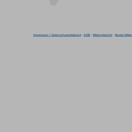
Impressum + Datenschutzerklärung
-
AGB
-
Widerrufsrecht
-
Muster-Wider