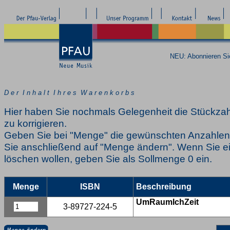
NEU: Abonnieren S
D e r I n h a l t I h r e s W a r e n k o r b s
Hier haben Sie nochmals Gelegenheit die Stückzah
zu korrigieren.
Geben Sie bei "Menge" die gewünschten Anzahlen 
Sie anschließend auf "Menge ändern". Wenn Sie ei
löschen wollen, geben Sie als Sollmenge 0 ein.
Menge
ISBN
Beschreibung
UmRaumIchZeit
3-89727-224-5