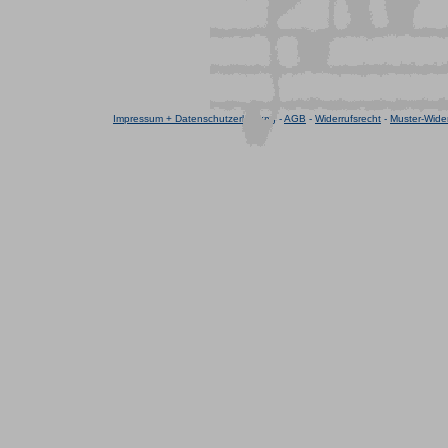
Impressum + Datenschutzerklärung
-
AGB
-
Widerrufsrecht
-
Muster-Wider