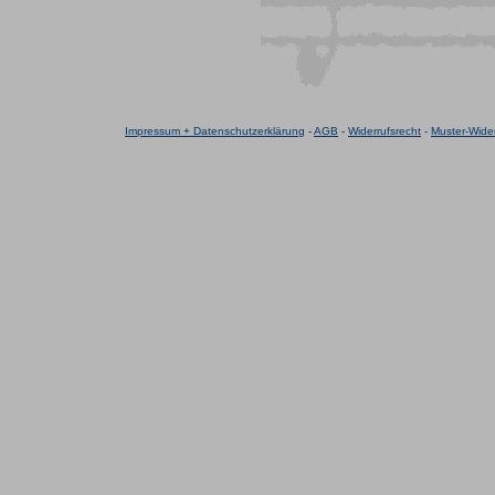
Impressum + Datenschutzerklärung
-
AGB
-
Widerrufsrecht
-
Muster-Wider