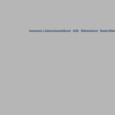
Impressum + Datenschutzerklärung
-
AGB
-
Widerrufsrecht
-
Muster-Wider