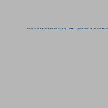
Impressum + Datenschutzerklärung
-
AGB
-
Widerrufsrecht
-
Muster-Wider