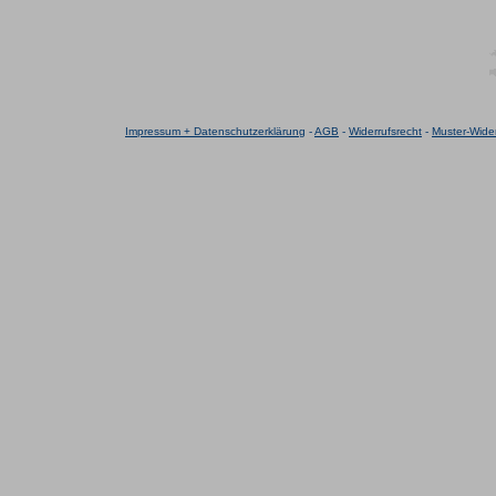
Impressum + Datenschutzerklärung
-
AGB
-
Widerrufsrecht
-
Muster-Wider