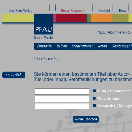
NEU: Abonnieren S
T i t e l s u c h e
Sie können einen bestimmten Titel über Autor- 
Titel oder Inhalt, Veröffentlichungen zu besti