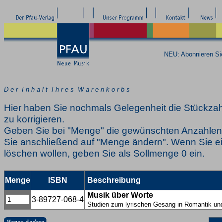
NEU: Abonnieren S
D e r I n h a l t I h r e s W a r e n k o r b s
Hier haben Sie nochmals Gelegenheit die Stückzah
zu korrigieren.
Geben Sie bei "Menge" die gewünschten Anzahlen 
Sie anschließend auf "Menge ändern". Wenn Sie ei
löschen wollen, geben Sie als Sollmenge 0 ein.
Menge
ISBN
Beschreibung
Musik über Worte
3-89727-068-4
Studien zum lyrischen Gesang in Romantik u