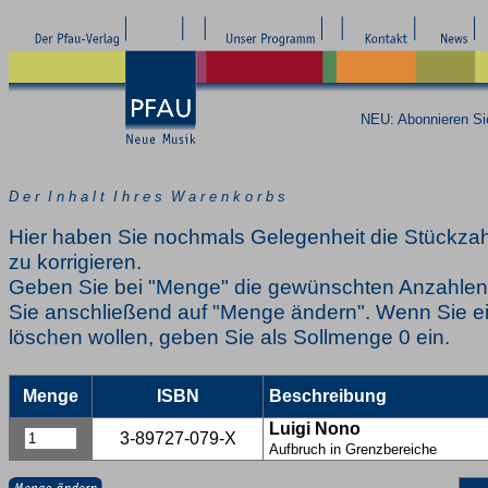
NEU: Abonnieren S
D e r I n h a l t I h r e s W a r e n k o r b s
Hier haben Sie nochmals Gelegenheit die Stückzah
zu korrigieren.
Geben Sie bei "Menge" die gewünschten Anzahlen 
Sie anschließend auf "Menge ändern". Wenn Sie ei
löschen wollen, geben Sie als Sollmenge 0 ein.
Menge
ISBN
Beschreibung
Luigi Nono
3-89727-079-X
Aufbruch in Grenzbereiche