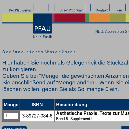
NEU: Abonnieren S
D e r I n h a l t I h r e s W a r e n k o r b s
Hier haben Sie nochmals Gelegenheit die Stückzah
zu korrigieren.
Geben Sie bei "Menge" die gewünschten Anzahlen 
Sie anschließend auf "Menge ändern". Wenn Sie ei
löschen wollen, geben Sie als Sollmenge 0 ein.
Menge
ISBN
Beschreibung
Ästhetische Praxis. Texte zur Mu
3-89727-084-6
Band 5: Supplement II