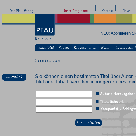
NEU: Abonnieren S
T i t e l s u c h e
Sie können einen bestimmten Titel über Autor- 
Titel oder Inhalt, Veröffentlichungen zu besti