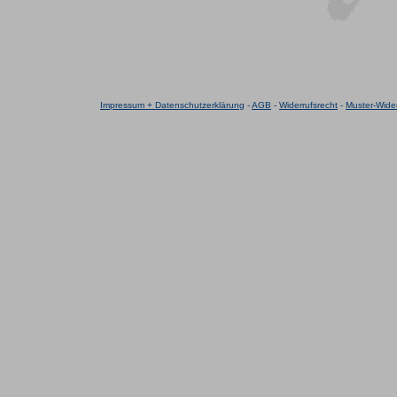
Impressum + Datenschutzerklärung
-
AGB
-
Widerrufsrecht
-
Muster-Wider