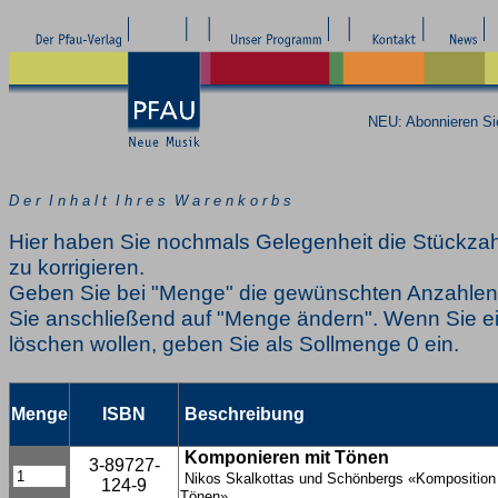
NEU: Abonnieren S
D e r I n h a l t I h r e s W a r e n k o r b s
Hier haben Sie nochmals Gelegenheit die Stückzah
zu korrigieren.
Geben Sie bei "Menge" die gewünschten Anzahlen 
Sie anschließend auf "Menge ändern". Wenn Sie ei
löschen wollen, geben Sie als Sollmenge 0 ein.
Menge
ISBN
Beschreibung
Komponieren mit Tönen
3-89727-
Nikos Skalkottas und Schönbergs «Komposition 
124-9
Tönen»