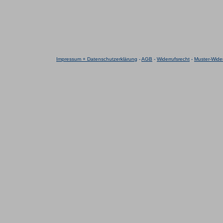
Impressum + Datenschutzerklärung
-
AGB
-
Widerrufsrecht
-
Muster-Wider