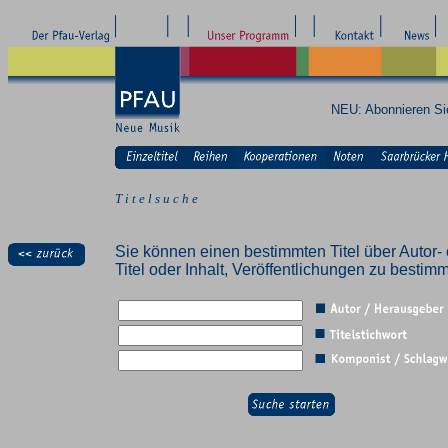
NEU: Abonnieren S
T i t e l s u c h e
Sie können einen bestimmten Titel über Autor- 
Titel oder Inhalt, Veröffentlichungen zu besti