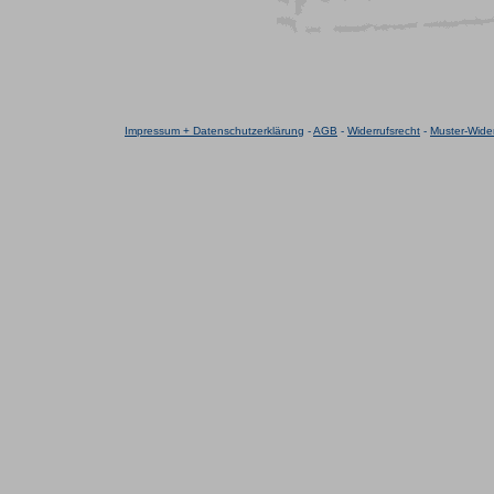
Impressum + Datenschutzerklärung
-
AGB
-
Widerrufsrecht
-
Muster-Wider