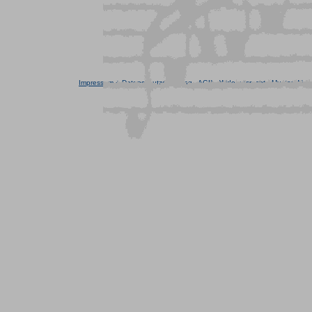
Impressum + Datenschutzerklärung
-
AGB
-
Widerrufsrecht
-
Muster-Wider