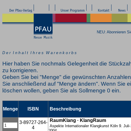
NEU: Abonnieren S
D e r I n h a l t I h r e s W a r e n k o r b s
Hier haben Sie nochmals Gelegenheit die Stückzah
zu korrigieren.
Geben Sie bei "Menge" die gewünschten Anzahlen 
Sie anschließend auf "Menge ändern". Wenn Sie ei
löschen wollen, geben Sie als Sollmenge 0 ein.
Menge
ISBN
Beschreibung
RaumKlang · KlangRaum
3-89727-264-
Aspekte Internationaler Klangkunst Köln 9. Juli
4
2004