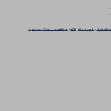
Impressum + Datenschutzerklärung
-
AGB
-
Widerrufsrecht
-
Muster-Wider