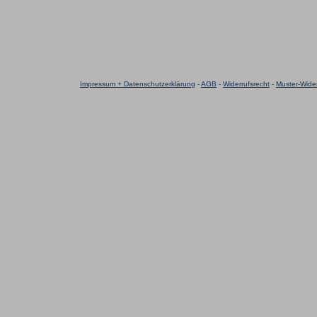
Impressum + Datenschutzerklärung
-
AGB
-
Widerrufsrecht
-
Muster-Wider