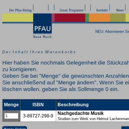
NEU: Abonnieren S
D e r I n h a l t I h r e s W a r e n k o r b s
Hier haben Sie nochmals Gelegenheit die Stückzah
zu korrigieren.
Geben Sie bei "Menge" die gewünschten Anzahlen 
Sie anschließend auf "Menge ändern". Wenn Sie ei
löschen wollen, geben Sie als Sollmenge 0 ein.
Menge
ISBN
Beschreibung
Nachgedachte Musik
3-89727-298-9
Studien zum Werk von Helmut Lachenma