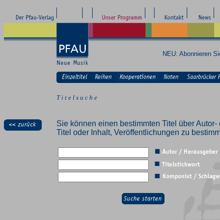
NEU: Abonnieren S
T i t e l s u c h e
Sie können einen bestimmten Titel über Autor- 
Titel oder Inhalt, Veröffentlichungen zu besti