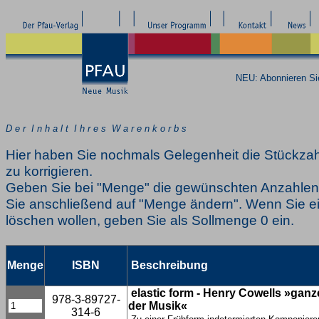
NEU: Abonnieren S
D e r I n h a l t I h r e s W a r e n k o r b s
Hier haben Sie nochmals Gelegenheit die Stückzah
zu korrigieren.
Geben Sie bei "Menge" die gewünschten Anzahlen 
Sie anschließend auf "Menge ändern". Wenn Sie ei
löschen wollen, geben Sie als Sollmenge 0 ein.
Menge
ISBN
Beschreibung
elastic form - Henry Cowells »ganz
978-3-89727-
der Musik«
314-6