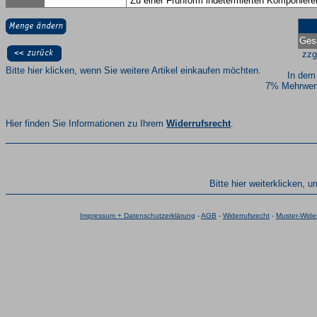
Zu einer Frühform indetermierten Komponiere
Ges
zzg
Bitte hier klicken, wenn Sie weitere Artikel einkaufen möchten.
In dem
7% Mehrwert
Hier finden Sie Informationen zu Ihrem
Widerrufsrecht
.
Bitte hier weiterklicken, 
Impressum + Datenschutzerklärung
-
AGB
-
Widerrufsrecht
-
Muster-Wider